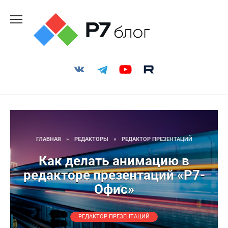
Перейти
к
содержанию
ГЛАВНАЯ
»
РЕДАКТОРЫ
»
РЕДАКТОР ПРЕЗЕНТАЦИЙ
Как делать анимацию в
редакторе презентаций «Р7-
Офис»
РЕДАКТОР ПРЕЗЕНТАЦИЙ