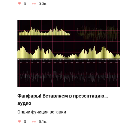
0
3.3к.
Фанфары! Вставляем в презентацию…
аудио
Опции функции вставки
0
5.1к.