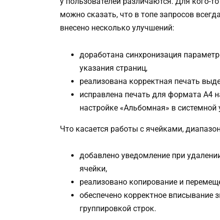
у пользователей различаются. Для кого-то
можно сказать, что в топе запросов всегд
внесено несколько улучшений:
доработана синхронизация параметро
указания страниц,
реализована корректная печать выде
исправлена печать для формата A4 н
настройке «Альбомная» в системной 
Что касается работы с ячейками, диапазо
добавлено уведомление при удалени
ячейки,
реализовано копирование и перемеще
обеспечено корректное вписывание з
группировкой строк.