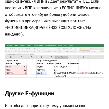
ошибки функция ВПР выдает результат #Н/Д. Если
поставить ВПР как значение в ЕСЛИОШИБКА можно
отображать что-нибудь более удобочитаемое.
Функция в примере ниже выглядит вот так:
=ЕСЛИОШИБКА(ВПР(E3;$B$3:$C$5;2;ЛОЖЬ);”Не
найдено”).
Другие Е-функции
И чтобы договорить эту тему упомянем еще